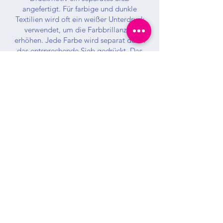
angefertigt. Für farbige und dunkle
Textilien wird oft ein weißer Unterdruck
verwendet, um die Farbbrillanz zu
erhöhen. Jede Farbe wird separat durch
das entsprechende Sieb gedrückt. Das
Druckbild wird anschließend mit Wärme
getrocknet und fixiert. Der Siebdruck
eignet sich vor allem für große Auflagen,
da für jedes Motiv und jede Farbe ein
neues Sieb benötigt wird. Bei
Folgeaufträgen entstehen jedoch keine
zusätzlichen Kosten, da die Siebe
wiederverwendet werden können.
Angebot anfordern