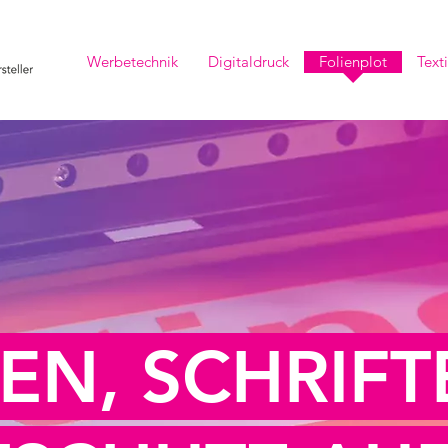
Werbetechnik
Digitaldruck
Folienplot
Text
EN, SCHRIF