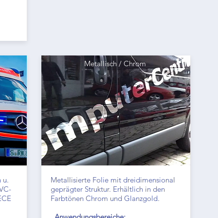
Metallisch / Chrom
 u.
Metallisierte Folie mit dreidimensional
PVC-
geprägter Struktur. Erhältlich in den
 ECE
Farbtönen Chrom und Glanzgold.
Anwendungsbereiche: