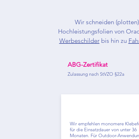
Wir schneiden (plotten)
Hochleistungsfolien von Oraca
Werbeschilder
bis hin zu
Fah
ABG-Zertifikat
Zulassung nach StVZO §22a
Monomer Folien-Aufkleber
Wir empfehlen monomere Klebef
für die Einsatzdauer von unter 36
Monaten. Für Outdoor-Anwendu