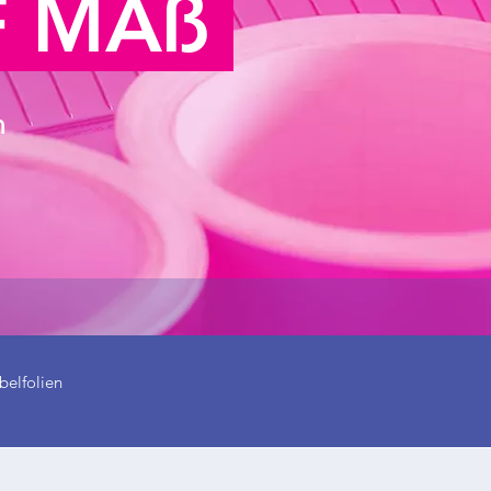
F MAß
n
elfolien