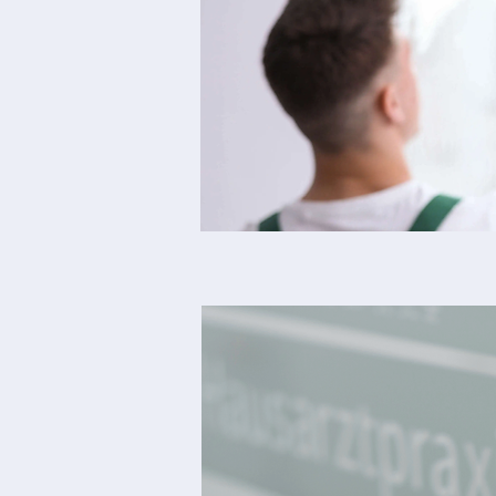
Eine Sonnenschutzfolie
parat. Zunächst einma
erhältlich ist und 
Industriegebäude eigne