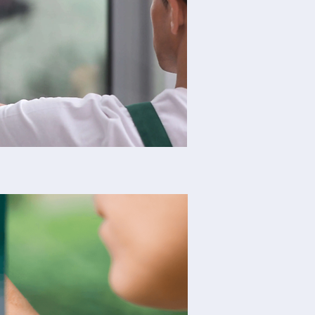
m positive Nebeneffekte
hiedenen Tönungsstufen
rivat-, Gewerbe- und
tzfolie gegen Hitze und