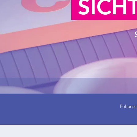
SICH
Foliensc