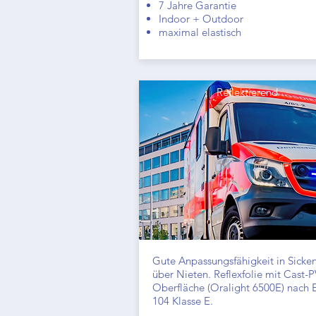
7 Jahre Garantie
Indoor + Outdoor
maximal elastisch
Reflektierend
Gute Anpassungsfähigkeit in Sicken
über Nieten. Reflexfolie mit Cast-
Oberfläche (
Oralight 6500E
) nach
104 Klasse E.