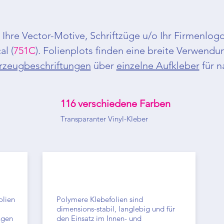
 Ihre Vector-Motive, Schriftzüge u/o Ihr Firmenlo
l (
751C
). Folienplots finden eine breite Verwend
rzeugbeschriftungen
über
einzelne Aufkleber
für n
116 verschiedene Farben
Transparanter Vinyl-Kleber
Polymere Folien-Aufkleber
olien
Polymere Klebefolien sind
dimensions-stabil, langlebig und für
ngen
den Einsatz im Innen- und