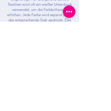
Textilien wird oft ein weißer Unterdruck
verwendet, um die Farbbrillanz zu
erhöhen. Jede Farbe wird separat durch
das entsprechende Sieb gedrückt. Das
Druckbild wird anschließend mit Wärme
getrocknet und fixiert. Der Siebdruck
eignet sich vor allem für große Auflagen,
da für jedes Motiv und jede Farbe ein
neues Sieb benötigt wird. Bei
Folgeaufträgen entstehen jedoch keine
zusätzlichen Kosten, da die Siebe
wiederverwendet werden können.
Angebot anfordern